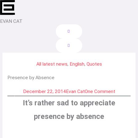
Skip
to
content
EVAN CAT
All latest news
,
English
,
Quotes
Presence by Absence
December 22, 2014
Evan Cat
One Comment
It’s rather sad to appreciate
presence by absence