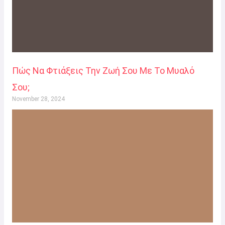
Πώς Να Φτιάξεις Την Ζωή Σου Με Το Μυαλό
Σου;
November 28, 2024