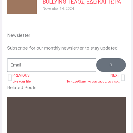
BULLYING ΤΕΛΟΣ, ΕΔΩ ΚΑΙ ΤΩΡΑ
November 14, 2024
Newsletter
Subscribe for our monthly newsletter to stay updated
SUBMIT
Email
PREVIOUS
NEXT
Prev
Ne
Live your life
Το καταθλιπτικό φάντασμα των εορτών
Related Posts