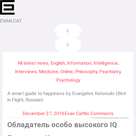
Skip
to
content
EVAN CAT
All latest news
,
English
,
Information
,
Intelligence
,
Interviews
,
Medicine
,
Online
,
Philosophy
,
Psychiatry
,
Psychology
A smart guide to happiness by Evangelos Katsioulis (Bird
in Flight, Russian)
December 27, 2016
Evan Cat
No Comments
Обладатель особо высокого IQ