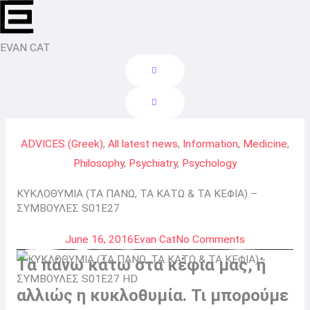
Skip
to
content
EVAN CAT
ADVICES (Greek)
,
All latest news
,
Information
,
Medicine
,
Philosophy
,
Psychiatry
,
Psychology
ΚΥΚΛΟΘΥΜΙΑ (ΤΑ ΠΑΝΩ, ΤΑ ΚΑΤΩ & ΤΑ ΚΕΦΙΑ) –
ΣΥΜΒΟΥΛΕΣ S01E27
June 16, 2016
Evan Cat
No Comments
Τα πάνω κάτω στα κέφια μας, ή
αλλιώς η κυκλοθυμία. Τι μπορούμε