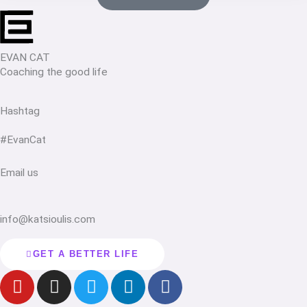
EVAN CAT
Coaching the good life
Hashtag
#EvanCat
Email us
info@katsioulis.com
GET A BETTER LIFE
Y
I
T
L
F
o
n
w
i
a