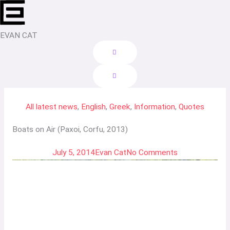
Skip
to
content
EVAN CAT
All latest news
,
English
,
Greek
,
Information
,
Quotes
Boats on Air (Paxoi, Corfu, 2013)
July 5, 2014
Evan Cat
No Comments