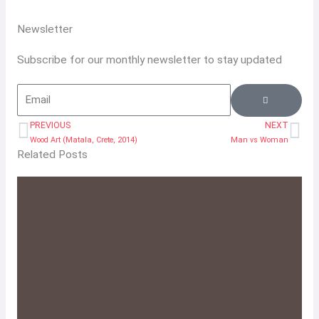
Newsletter
Subscribe for our monthly newsletter to stay updated
SUBMIT
Email
PREVIOUS
NEXT
Prev
Ne
Wood Art (Matala, Crete, 2014)
Man vs Woman
Related Posts