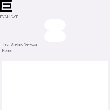
Skip
to
content
EVAN CAT
Tag: BriefingNews.gr
Home