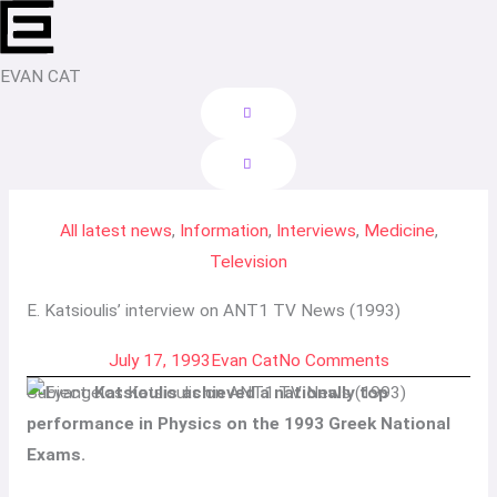
Skip
to
content
EVAN CAT
All latest news
,
Information
,
Interviews
,
Medicine
,
Television
E. Katsioulis’ interview on ANT1 TV News (1993)
July 17, 1993
Evan Cat
No Comments
Subject:
Katsioulis achieved a nationally top
performance in Physics on the 1993 Greek National
Exams.