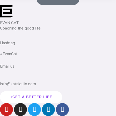
EVAN CAT
Coaching the good life
Hashtag
#EvanCat
Email us
info@katsioulis.com
GET A BETTER LIFE
Y
I
T
L
F
o
n
w
i
a