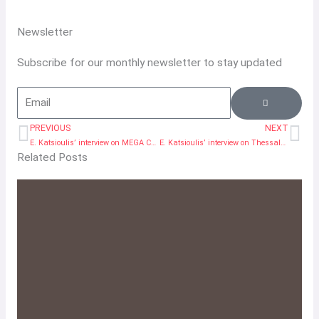
Newsletter
Subscribe for our monthly newsletter to stay updated
SUBMIT
Email
PREVIOUS
NEXT
Prev
Ne
E. Katsioulis’ interview on MEGA Channel News (1993)
E. Katsioulis’ interview on Thessaloniki TV News (1993)
Related Posts